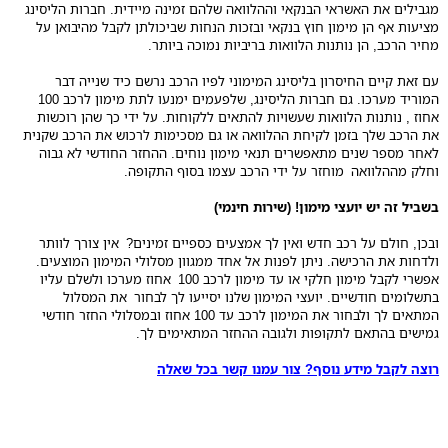
מגבילים את האשראי הבנקאי וההלוואה שלהם זמינה מיידית. חברות הליסינג
מציעות אף הן מימון חוץ בנקאי ובזכות הנחות שביכולתן לקבל מהיבואן על
מחיר הרכב, הן נותנות הלוואות בריביות נמוכה ביותר.
עם זאת קיים החיסרון בליסינג המימוני לפיו הרכב נרשם כיד שנייה דבר
המוריד מערכו. גם חברות הליסינג, שלפעמים ימנעו לתת מימון לרכב 100
אחוז , נותנות הלוואות שעשויות להתאים ללקוחות. על ידי כך שהן רוכשות
את הרכב שלך בזמן לקיחת ההלוואה או גם מסכימות לרכוש את הרכב שקנית
לאחר מספר שנים מתאפשרים תנאי מימון נוחים. ההחזר החודשי לא גבוה
וחלק מההלוואה מוחזר על ידי הרכב עצמו בסוף התקופה.
בשביל זה יש יועצי מימון! (שירות חינמי)
ובכן, חולם על רכב חדש ואין לך אמצעים כספיים זמינים? אין צורך לוותר
ולדחות את הרכישה. ניתן לפנות אל אחד ממגוון מסלולי המימון המוצעים.
אפשרי לקבל מימון חלקי או עד מימון לרכב 100 אחוז מערכו ולשלם עליו
בתשלומים חודשיים. יועצי המימון שלנו יסייעו לך לבחור את המסלול
המתאים לך ולבחור את המימון לרכב עד 100 אחוז ובמסלולי החזר חודשי
גמישים בהתאם לתקופות ולגובה ההחזר המתאימים לך.
רוצה לקבל מידע נוסף? צור עמנו קשר בכל שאלה